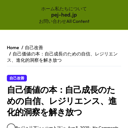
ホーム
私たちについて
pej-hed.jp
お問い合わせ
All Content
Skip
to
content
Home
自己改善
自己価値の本：自己成長のための自信、レジリエン
ス、進化的洞察を解き放つ
自己改善
自己価値の本：自己成長のた
めの自信、レジリエンス、進
化的洞察を解き放つ
By ジュリアン・ハートマン
Aug 5, 2025
No Comments