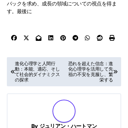
バックを求め、成長の領域についての視点を得ま
す。最後に
P
進化心理学と人間行
恐れを超えた信念：進
動：本能、適応、そし
化心理学を活用して先
o
て社会的ダイナミクス
祖の不安を克服し、繁
s
の探求
栄する
t
n
a
v
By
ジュリアン・ハートマン
i