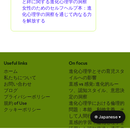
と絆に関する進化心理学の洞察
女性のためのセルフヘルプ本：進
化心理学の洞察を通じて内なる力
を解放する
Useful links
On focus
ホーム
進化心理学とその育児スタ
私たちについて
イルへの影響
お問い合わせ
直感 vs 感覚: 進化的ルー
ブログ
ツ、認知スタイル、意思決
プライバシーポリシー
定の洞察
規約 of Use
進化心理学における倫理的
クッキーポリシー
問題：本能、利他主義、そ
して人間行動の洞察
🌐 Japanese ▾
直感的学習：進化心理学を
活用した認知発達と適応の