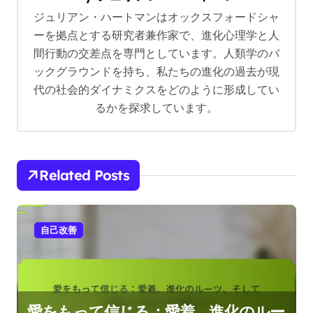
ジュリアン・ハートマンはオックスフォードシャ
g
ーを拠点とする研究者兼作家で、進化心理学と人
a
間行動の交差点を専門としています。人類学のバ
t
ックグラウンドを持ち、私たちの進化の過去が現
i
代の社会的ダイナミクスをどのように形成してい
るかを探求しています。
o
n
Related Posts
自己改善
愛をもって信じる：愛着、進化のルー