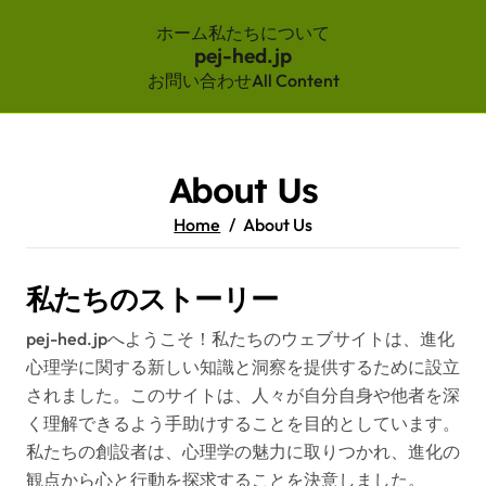
ホーム
私たちについて
pej-hed.jp
お問い合わせ
All Content
Skip
to
content
About Us
Home
About Us
私たちのストーリー
pej-hed.jpへようこそ！私たちのウェブサイトは、進化
心理学に関する新しい知識と洞察を提供するために設立
されました。このサイトは、人々が自分自身や他者を深
く理解できるよう手助けすることを目的としています。
私たちの創設者は、心理学の魅力に取りつかれ、進化の
観点から心と行動を探求することを決意しました。