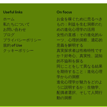
Useful links
On focus
ホーム
お金を稼ぐために売るべき
私たちについて
もの：利益を生む洞察のた
お問い合わせ
めの進化心理学の活用
ブログ
女性の直感：その進化的ル
プライバシーポリシー
ーツ、心理的洞察、適応的
規約 of Use
意義を解明する
クッキーポリシー
真実探求者は性格特性です
か？好奇心、真実性、認知
的不協和を探る
同じことをして異なる結果
を期待すること：進化心理
学からの洞察
進化心理学が魅力をどのよ
うに説明するか：生物学、
配偶者選択、そして人間行
動の洞察