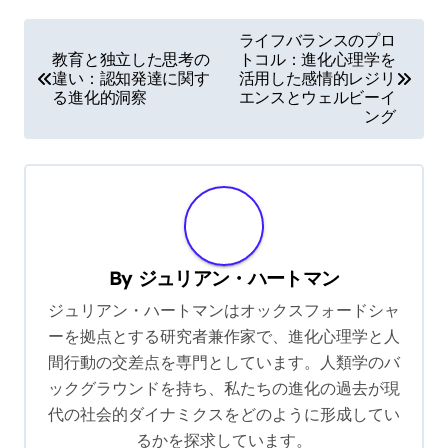
P
ライフバランスのプロ
教育と独立した思考の
トコル：進化心理学を
o
違い：認知発達に関す
活用した感情的レジリ
s
る進化的洞察
エンスとウェルビーイ
ング
t
n
a
v
i
By
ジュリアン・ハートマン
g
ジュリアン・ハートマンはオックスフォードシャ
a
ーを拠点とする研究者兼作家で、進化心理学と人
t
間行動の交差点を専門としています。人類学のバ
ックグラウンドを持ち、私たちの進化の過去が現
i
代の社会的ダイナミクスをどのように形成してい
o
るかを探求しています。