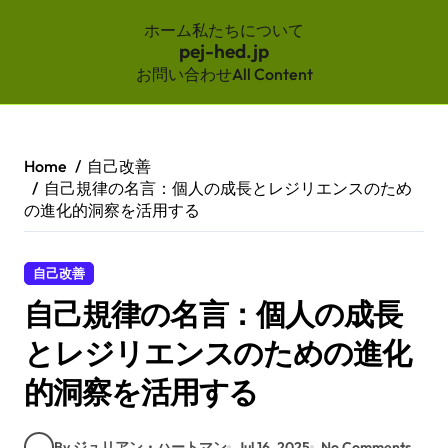
ホーム
私たちについて
pej-hed.jp
お問い合わせ
All Content
Skip
to
content
Home
自己改善
自己規律の名言：個人の成長とレジリエンスのため
の進化的洞察を活用する
自己改善
自己規律の名言：個人の成長
とレジリエンスのための進化
的洞察を活用する
By ジュリアン・ハートマン
Jul 16, 2025
No Comments