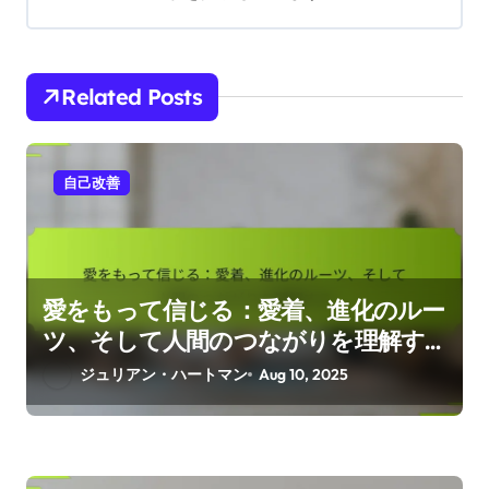
n
Related Posts
自己改善
愛をもって信じる：愛着、進化のルー
ツ、そして人間のつながりを理解す
る
ジュリアン・ハートマン
Aug 10, 2025