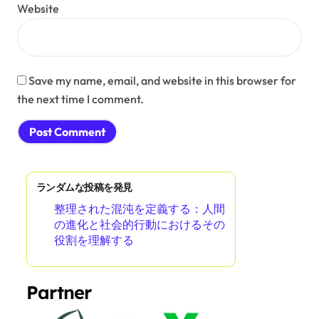
Website
Save my name, email, and website in this browser for
the next time I comment.
ランダムな投稿を発見
整理された混沌を定義する：人間
の進化と社会的行動におけるその
役割を理解する
Partner