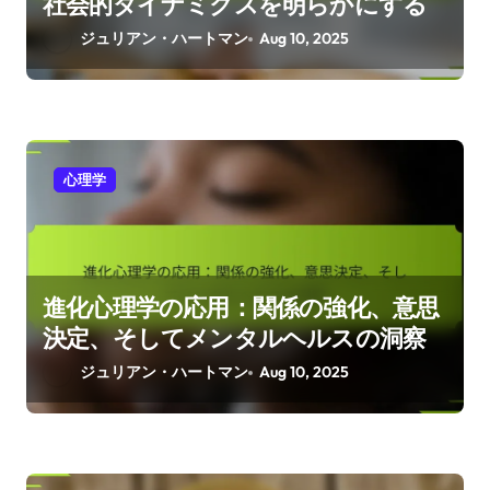
社会的ダイナミクスを明らかにする
ジュリアン・ハートマン
Aug 10, 2025
心理学
進化心理学の応用：関係の強化、意思
決定、そしてメンタルヘルスの洞察
ジュリアン・ハートマン
Aug 10, 2025