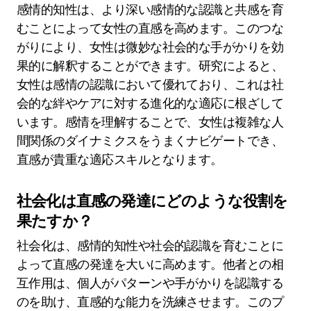
感情的知性は、より深い感情的な認識と共感を育
むことによって女性の直感を高めます。このつな
がりにより、女性は微妙な社会的な手がかりを効
果的に解釈することができます。研究によると、
女性は感情の認識において優れており、これは社
会的な絆やケアに対する進化的な適応に根ざして
います。感情を理解することで、女性は複雑な人
間関係のダイナミクスをうまくナビゲートでき、
直感が貴重な適応スキルとなります。
社会化は直感の発達にどのような役割を
果たすか？
社会化は、感情的知性や社会的認識を育むことに
よって直感の発達を大いに高めます。他者との相
互作用は、個人がパターンや手がかりを認識する
のを助け、直感的な能力を洗練させます。このプ