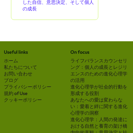
した自信、意思決定、そして個人
の成長
Useful links
On focus
ホーム
ライフバランスカウンセリ
私たちについて
ング：個人の成長とレジリ
お問い合わせ
エンスのための進化心理学
ブログ
の活用
プライバシーポリシー
進化心理学が社会的行動を
規約 of Use
形成する役割
クッキーポリシー
あなたへの愛は変わらな
い：愛着と絆に関する進化
心理学の洞察
進化心理学：人間の発達に
おける自然と養育の架け橋
内向的直観：意思決定と社