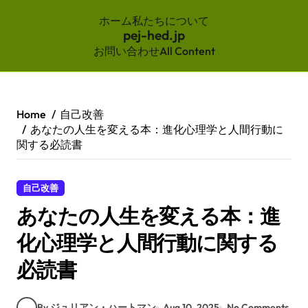
ホーム
私たちについて
pej-hed.jp
お問い合わせ
All Content
Skip
to
content
Home
自己改善
あなたの人生を変える本：進化心理学と人間行動に
関する必読書
自己改善
あなたの人生を変える本：進
化心理学と人間行動に関する
必読書
By ジュリアン・ハートマン
Aug 10, 2025
No Comments