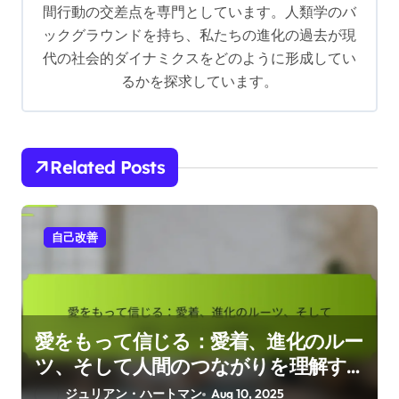
a
間行動の交差点を専門としています。人類学のバ
t
ックグラウンドを持ち、私たちの進化の過去が現
i
代の社会的ダイナミクスをどのように形成してい
るかを探求しています。
o
n
Related Posts
自己改善
愛をもって信じる：愛着、進化のルー
ツ、そして人間のつながりを理解す
る
ジュリアン・ハートマン
Aug 10, 2025