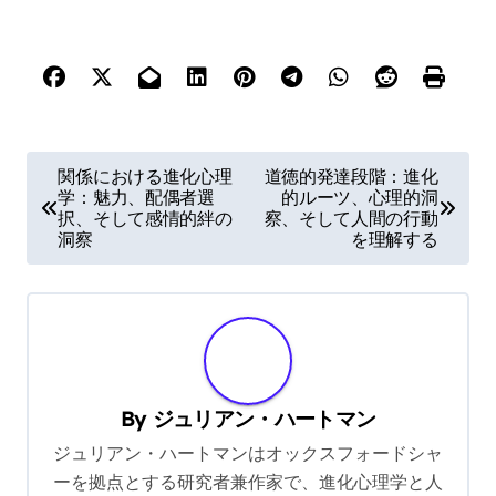
P
関係における進化心理
道徳的発達段階：進化
学：魅力、配偶者選
的ルーツ、心理的洞
o
択、そして感情的絆の
察、そして人間の行動
s
洞察
を理解する
t
n
a
v
By
ジュリアン・ハートマン
i
ジュリアン・ハートマンはオックスフォードシャ
g
ーを拠点とする研究者兼作家で、進化心理学と人