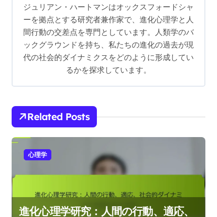
g
ジュリアン・ハートマンはオックスフォードシャ
ーを拠点とする研究者兼作家で、進化心理学と人
a
間行動の交差点を専門としています。人類学のバ
t
ックグラウンドを持ち、私たちの進化の過去が現
i
代の社会的ダイナミクスをどのように形成してい
o
るかを探求しています。
n
Related Posts
心理学
進化心理学研究：人間の行動、適応、