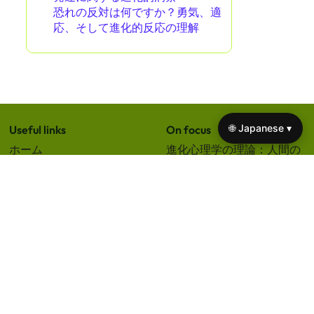
恐れの反対は何ですか？勇気、適
応、そして進化的反応の理解
🌐 Japanese ▾
Useful links
On focus
ホーム
進化心理学の理論：人間の
私たちについて
行動、適応、社会的ダイナ
お問い合わせ
ミクスの理解
ブログ
社会的階層：地位と権力の
プライバシーポリシー
ダイナミクスに関する進化
規約 of Use
心理学の視点
クッキーポリシー
進化心理学研究：人間の行
動、適応、社会的ダイナミ
クスを明らかにする
進化心理学と人間関係への
影響