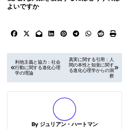
よいですか
P
真実に関する引用：人
利他主義と協力：社会
間の本性と知覚に関す
o
行動に関する進化心理
る進化心理学からの洞
学の理論
s
察
t
n
a
v
i
By
ジュリアン・ハートマン