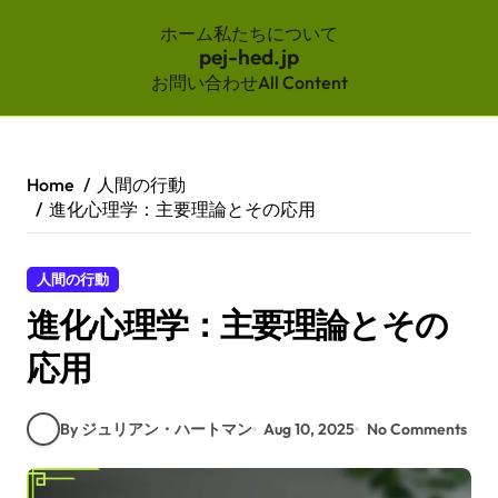
ホーム
私たちについて
pej-hed.jp
お問い合わせ
All Content
Skip
to
content
Home
人間の行動
進化心理学：主要理論とその応用
人間の行動
進化心理学：主要理論とその
応用
By ジュリアン・ハートマン
Aug 10, 2025
No Comments