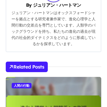
P
競争的期待：進化心理
自己愛の技術：真のつ
学が私たちの社会的相
ながりとレジリエンス
o
互作用と成功にどのよ
のための進化心理学の
s
うに影響を与えるか
活用
t
n
a
v
By
ジュリアン・ハートマン
i
ジュリアン・ハートマンはオックスフォードシャ
g
ーを拠点とする研究者兼作家で、進化心理学と人
a
間行動の交差点を専門としています。人類学のバ
t
ックグラウンドを持ち、私たちの進化の過去が現
i
代の社会的ダイナミクスをどのように形成してい
るかを探求しています。
o
n