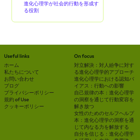
In cooperation with
I Grow Younger
あなたへのおすすめ
進化心理学：人間の発達における
自然と養育の架け橋
進化心理学とその育児スタイルへ
の影響
進化心理学が社会的行動を形成す
る役割
Useful links
On focus
ホーム
対立解決：対人紛争に対す
私たちについて
る進化心理学的アプローチ