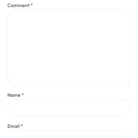
ジュリアン・ハートマン
Aug 10, 2025
Leave a Reply
Your email address will not be published.
Required fields
are marked
*
Comment
*