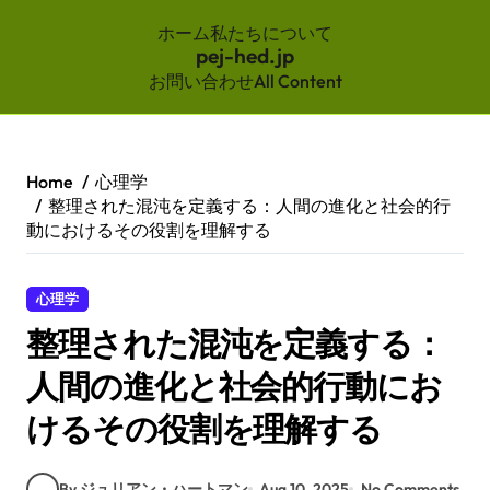
ホーム
私たちについて
pej-hed.jp
お問い合わせ
All Content
Skip
to
content
Home
心理学
整理された混沌を定義する：人間の進化と社会的行
動におけるその役割を理解する
心理学
整理された混沌を定義する：
人間の進化と社会的行動にお
けるその役割を理解する
By ジュリアン・ハートマン
Aug 10, 2025
No Comments