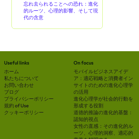
忘れ去られることへの恐れ：進化
的ルーツ、心理的影響、そして現
代の含意
Useful links
On focus
ホーム
モバイルビジネスアイデ
私たちについて
ア：適応戦略と消費者イン
お問い合わせ
サイトのための進化心理学
ブログ
の活用
プライバシーポリシー
進化心理学が社会的行動を
規約 of Use
形成する役割
クッキーポリシー
道徳的推論の進化的基盤：
認知的視点
女性の直感：その進化的ル
ーツ、心理的洞察、適応的