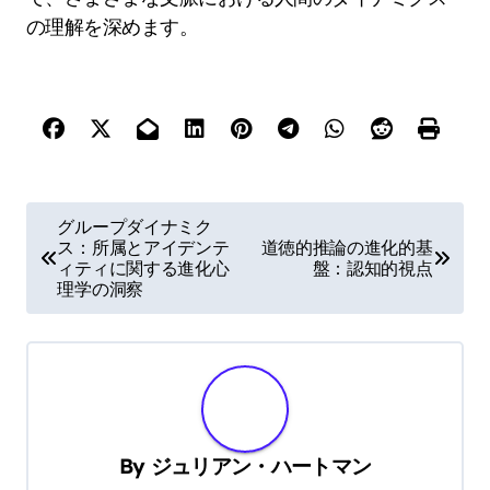
の理解を深めます。
P
グループダイナミク
ス：所属とアイデンテ
道徳的推論の進化的基
o
ィティに関する進化心
盤：認知的視点
s
理学の洞察
t
n
a
v
By
ジュリアン・ハートマン
i