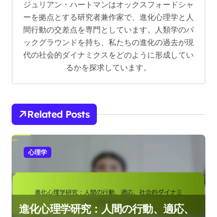
ジュリアン・ハートマンはオックスフォードシャ
g
ーを拠点とする研究者兼作家で、進化心理学と人
a
間行動の交差点を専門としています。人類学のバ
t
ックグラウンドを持ち、私たちの進化の過去が現
i
代の社会的ダイナミクスをどのように形成してい
るかを探求しています。
o
n
Related Posts
心理学
進化心理学研究：人間の行動、適応、