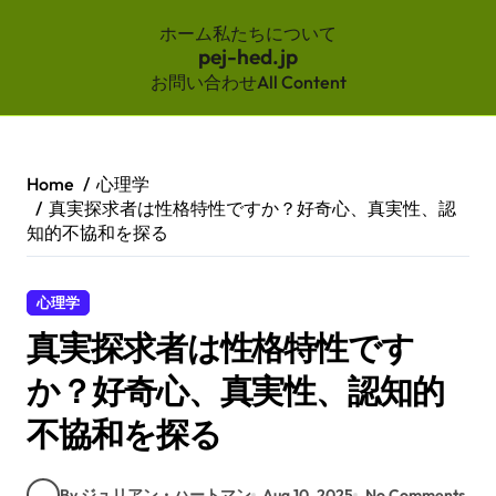
ホーム
私たちについて
pej-hed.jp
お問い合わせ
All Content
Skip
to
content
Home
心理学
真実探求者は性格特性ですか？好奇心、真実性、認
知的不協和を探る
心理学
真実探求者は性格特性です
か？好奇心、真実性、認知的
不協和を探る
By ジュリアン・ハートマン
Aug 10, 2025
No Comments