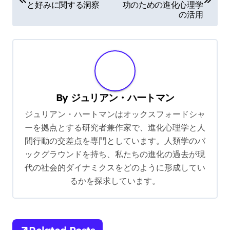
と好みに関する洞察
功のための進化心理学
s
の活用
t
n
a
v
By
ジュリアン・ハートマン
i
ジュリアン・ハートマンはオックスフォードシャ
g
ーを拠点とする研究者兼作家で、進化心理学と人
a
間行動の交差点を専門としています。人類学のバ
t
ックグラウンドを持ち、私たちの進化の過去が現
i
代の社会的ダイナミクスをどのように形成してい
るかを探求しています。
o
n