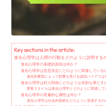
Key sections in the article:
進化心理学は人間の行動をどのように説明する
進化心理学の基礎的原則は何か？
進化心理学は意思決定にどのように関連している
進化的要因によって影響を受ける認知バイアスは
進化心理学は対人関係にどのような役割を果たす
愛着スタイルは進化心理学とどのように関連して
進化心理学の普遍的な属性は何か？
進化心理学は社会的規範をどのように形成するの