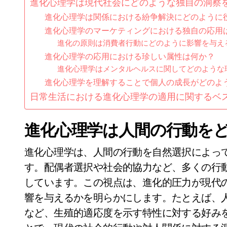
進化心理学は現代社会にどのような独自の洞察
進化心理学は関係における紛争解決にどのように
進化心理学のマーケティングにおける独自の応用
進化の原則は消費者行動にどのように影響を与え
進化心理学の応用における珍しい属性は何か？
進化心理学はメンタルヘルスに関してどのような
進化心理学を理解することで個人の成長がどのよ
日常生活における進化心理学の適用に関するベ
進化心理学は人間の行動を
進化心理学は、人間の行動を自然選択によっ
す。配偶者選択や社会的協力など、多くの行
しています。この視点は、進化的圧力が現代
響を与えるかを明らかにします。たとえば、
など、生殖的適応度を示す特性に対する好み