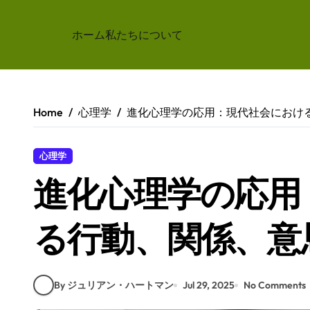
ホーム
私たちについて
Skip
to
content
Home
心理学
進化心理学の応用：現代社会におけ
心理学
進化心理学の応用
る行動、関係、意
By ジュリアン・ハートマン
Jul 29, 2025
No Comments