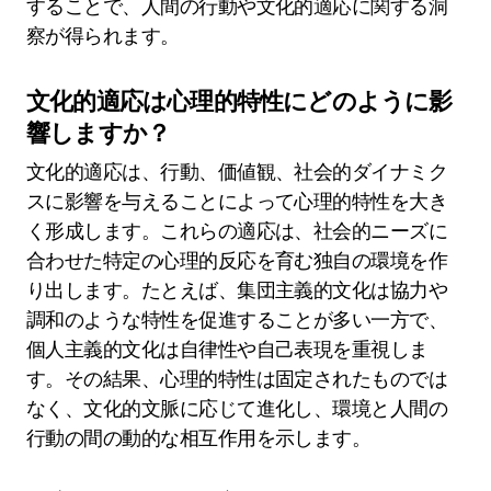
特定の文化的文脈で観察される希
少な特性は何ですか？
特定の文化的文脈で観察される希少な特性には、
独自の社会的規範、特異な交配戦略、地域的な認
知バイアスが含まれます。これらの特性は、行動
や相互作用を形成し、環境の課題への適応を反映
します。たとえば、集団主義的文化は、個人の成
果よりも集団の調和を優先することがあり、意思
決定プロセスに影響を与えます。さらに、特定の
文化は、歴史的な経験に沿った希少な感情表現を
示し、社会的ダイナミクスやコミュニケーション
スタイルに影響を与えます。これらの特性を理解
することで、人間の行動や文化的適応に関する洞