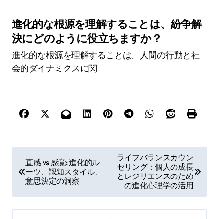
進化心理学の概念は、行動に対する生物学的およ
び社会的要因の影響を強調することによって、現
代の関係ダイナミクスに関する洞察を提供しま
す。これらの原則は、進化的適応が配偶者選択、
愛着スタイル、紛争解決の形成にどのように影響
するかを説明します。たとえば、進化的圧力の役
割を理解することで、資源の獲得や感情的支援の
ような特定の特性が関係において優先される理由
を明らかにすることができます。さらに、これら
の概念は、社会的変化が伝統的なダイナミクスに
どのように影響を与え、パートナーシップの形成
と維持に新しいパターンをもたらすかを明らかに
します。これらの側面を検討することで、個人は
現代の文脈で自分の関係をよりよくナビゲート
し、理解することができます。