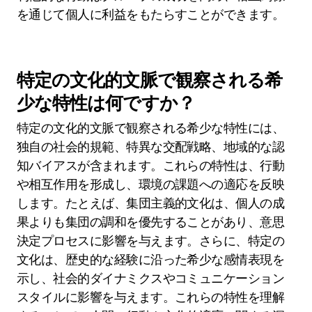
す。人間は信頼と相互関係を発展させ、グループ
の結束を促進します。この進化は、社会的絆を強
化する利他主義や共感のようなユニークな特性に
よって特徴づけられます。その結果、協力的な行
動は人間の相互作用の基本的な側面となります。
社会グループにおける利他主義の重要性
は何ですか？
利他主義は、協力とグループの結束を高めること
によって社会グループにおいて重要な役割を果た
します。この行動は信頼と相互支援を促進し、メ
ンバーの生存率を向上させます。利他主義は、人
間の進化のユニークな特性として見なされ、社会
的結束と集団行動を促進します。研究によれば、
利他的な行動はグループの成功を高め、相互関係
を通じて個人に利益をもたらすことができます。