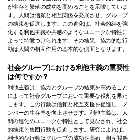
人間の社会的行動は、協力、共感、複雑なコミュ
ニケーションといった特性によって区別されま
す。これらの特性は、集団の生存を高め、社会的
絆を育むために進化しました。ユニークな特性に
は、集団の結束を促進する利他主義や、社会的ヒ
エラルキーを理解する能力が含まれます。抽象的
思考の能力のような希少な特性は、人間が複雑な
社会的風景をナビゲートすることを可能にしま
す。その結果、これらの特性は人間の相互作用や
社会構造に大きな影響を与えます。
人間の間で協力はどのように進化します
か？
人間の間での協力は、社会的ダイナミクスと適応
的行動を通じて進化します。進化心理学は、協力
が生存と繁殖の成功を高めることを示唆していま