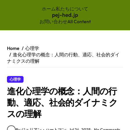
ホーム
私たちについて
pej-hed.jp
お問い合わせ
All Content
Skip
to
content
Home
心理学
進化心理学の概念：人間の行動、適応、社会的ダイ
ナミクスの理解
心理学
進化心理学の概念：人間の行
動、適応、社会的ダイナミク
スの理解
By ジュリアン・ハートマン
Jul 24, 2025
No Comments