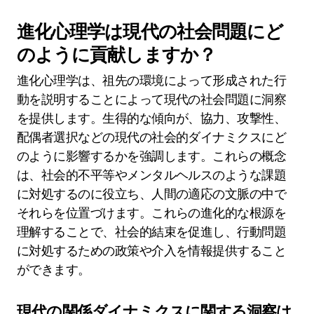
動は何ですか？
孤立した集団は、環境の圧力や限られた社会的相
互作用により、ユニークな行動を示します。これ
らの行動には、協力の強化、特異なコミュニケー
ション方法、独自の文化的慣習が含まれることが
あります。たとえば、研究によれば、孤立はコミ
ュニティが特定の課題に適応する際に問題解決能
力を高めることがあるとされています。さらに、
遺伝的浮動は、社会的ダイナミクスに影響を与え
るユニークな特性、たとえば利他主義の増加や特
定の交配戦略をもたらすことがよくあります。こ
れらの行動を理解することで、多様な環境におけ
る人間の適応と進化に光を当てることができま
す。