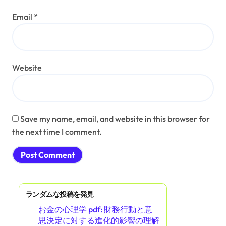
are marked
*
Comment
*
Name
*