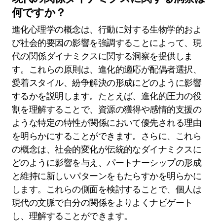
進化心理学は現代の社会問題にど
のように貢献しますか？
進化心理学は、祖先の環境によって形成された行
動を説明することによって現代の社会問題に洞察
を提供します。生得的な傾向が、協力、攻撃性、
配偶者選択などの現代の社会的ダイナミクスにど
のように影響するかを強調します。これらの概念
は、社会的不平等やメンタルヘルスのような課題
に対処するのに役立ち、人間の適応の文脈の中で
それらを位置づけます。これらの進化的な根源を
理解することで、社会的結束を促進し、行動問題
に対処するための政策や介入を情報提供すること
ができます。
現代の関係ダイナミクスに関する洞察は
何ですか？