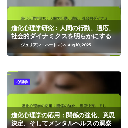
a
v
By
ジュリアン・ハートマン
i
ジュリアン・ハートマンはオックスフォードシャ
g
ーを拠点とする研究者兼作家で、進化心理学と人
a
間行動の交差点を専門としています。人類学のバ
t
ックグラウンドを持ち、私たちの進化の過去が現
i
代の社会的ダイナミクスをどのように形成してい
るかを探求しています。
o
n
Related Posts
心理学