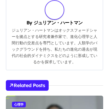
進化的な根源を理解することは、紛争解
決にどのように役立ちますか？
進化的な根源を理解することは、人間の行動と社
会的ダイナミクスに関
P
ライフバランスカウン
直感 vs 感覚: 進化的ル
セリング：個人の成長
o
ーツ、認知スタイル、
とレジリエンスのため
意思決定の洞察
s
の進化心理学の活用
t
n