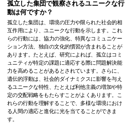
察が得られます。
文化的適応は心理的特性にどのように影
響しますか？
文化的適応は、行動、価値観、社会的ダイナミク
スに影響を与えることによって心理的特性を大き
く形成します。これらの適応は、社会的ニーズに
合わせた特定の心理的反応を育む独自の環境を作
り出します。たとえば、集団主義的文化は協力や
調和のような特性を促進することが多い一方で、
個人主義的文化は自律性や自己表現を重視しま
す。その結果、心理的特性は固定されたものでは
なく、文化的文脈に応じて進化し、環境と人間の
行動の間の動的な相互作用を示します。
孤立した集団で観察されるユニークな行