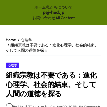
ホーム
私たちについて
pej-hed.jp
お問い合わせ
All Content
Skip
to
content
Home
心理学
組織宗教は不要である：進化心理学、社会的結束、
そして人間の道徳を探る
心理学
組織宗教は不要である：進化
心理学、社会的結束、そして
人間の道徳を探る
By ジュリアン・ハートマン
Aug 10, 2025
No Comments