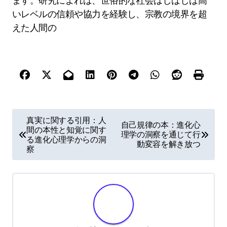
ます。研究によれば、世俗的な社会はしばしば高
いレベルの信頼や協力を経験し、宗教の境界を超
えた人間の
P
真実に関する引用：人
自己規律の本：進化心
間の本性と知覚に関す
o
理学の洞察を通じて行
る進化心理学からの洞
動変容を解き放つ
s
察
t
n
a
v