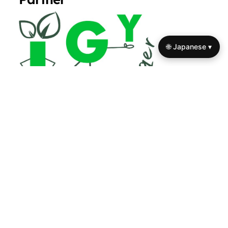
🌐 Japanese ▾
In cooperation with
I Grow Younger
あなたへのおすすめ
進化心理学を日常生活に応用する
方法：人間関係、意思決定、そし
て幸福感を向上させる
関係における進化心理学：魅力、