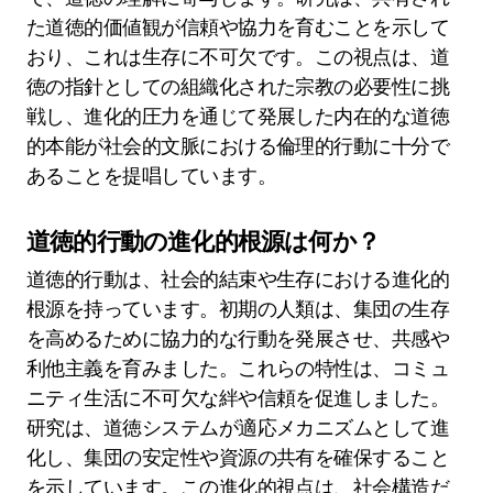
た道徳的価値観が信頼や協力を育むことを示して
おり、これは生存に不可欠です。この視点は、道
徳の指針としての組織化された宗教の必要性に挑
戦し、進化的圧力を通じて発展した内在的な道徳
的本能が社会的文脈における倫理的行動に十分で
あることを提唱しています。
道徳的行動の進化的根源は何か？
道徳的行動は、社会的結束や生存における進化的
根源を持っています。初期の人類は、集団の生存
を高めるために協力的な行動を発展させ、共感や
利他主義を育みました。これらの特性は、コミュ
ニティ生活に不可欠な絆や信頼を促進しました。
研究は、道徳システムが適応メカニズムとして進
化し、集団の安定性や資源の共有を確保すること
を示しています。この進化的視点は、社会構造だ