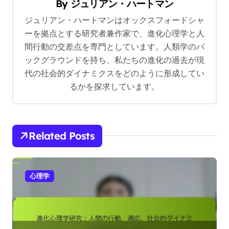
By
ジュリアン・ハートマン
i
ジュリアン・ハートマンはオックスフォードシャ
g
ーを拠点とする研究者兼作家で、進化心理学と人
a
間行動の交差点を専門としています。人類学のバ
t
ックグラウンドを持ち、私たちの進化の過去が現
i
代の社会的ダイナミクスをどのように形成してい
るかを探求しています。
o
n
Related Posts
心理学