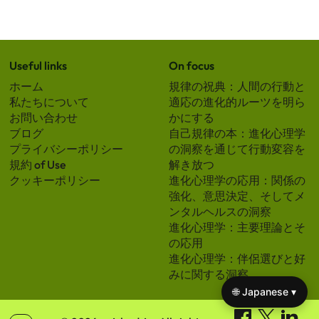
Useful links
On focus
ホーム
規律の祝典：人間の行動と
私たちについて
適応の進化的ルーツを明ら
お問い合わせ
かにする
ブログ
自己規律の本：進化心理学
プライバシーポリシー
の洞察を通じて行動変容を
規約 of Use
解き放つ
クッキーポリシー
進化心理学の応用：関係の
強化、意思決定、そしてメ
ンタルヘルスの洞察
進化心理学：主要理論とそ
の応用
進化心理学：伴侶選びと好
みに関する洞察
🌐 Japanese ▾