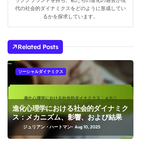
i
代の社会的ダイナミクスをどのように形成してい
るかを探求しています。
o
n
Related Posts
ソーシャルダイナミクス
進化心理学における社会的ダイナミク
ス：メカニズム、影響、および結果
ジュリアン・ハートマン
Aug 10, 2025