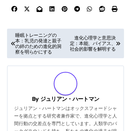
P
睡眠トレーニングの
進化心理学と意思決
本：乳児の発達と親子
o
定：本能、バイアス、
の絆のための進化的洞
社会的影響を解明する
s
察を明らかにする
t
n
a
v
By
ジュリアン・ハートマン
i
ジュリアン・ハートマンはオックスフォードシャ
g
ーを拠点とする研究者兼作家で、進化心理学と人
a
間行動の交差点を専門としています。人類学のバ
t
ックグラウンドを持ち、私たちの進化の過去が現