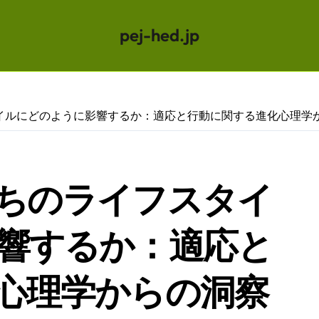
pej-hed.jp
イルにどのように影響するか：適応と行動に関する進化心理学
ちのライフスタイ
響するか：適応と
心理学からの洞察