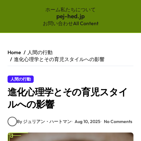
ホーム
私たちについて
pej-hed.jp
お問い合わせ
All Content
Skip
to
content
Home
人間の行動
進化心理学とその育児スタイルへの影響
人間の行動
進化心理学とその育児スタイ
ルへの影響
By ジュリアン・ハートマン
Aug 10, 2025
No Comments