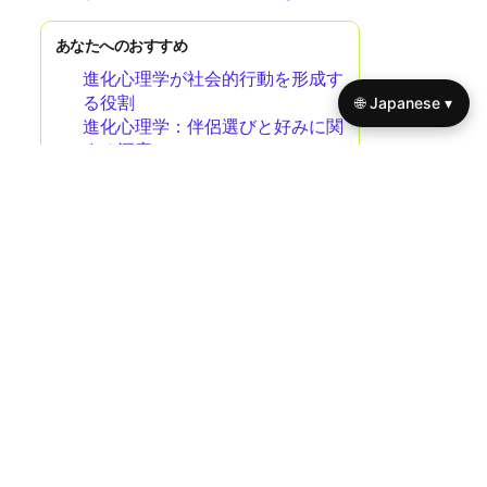
あなたへのおすすめ
進化心理学が社会的行動を形成す
る役割
🌐 Japanese ▾
進化心理学：伴侶選びと好みに関
する洞察
進化心理学と人間関係への影響
Useful links
On focus
ホーム
ドラマなしのしつけ：効果
私たちについて
的な育児戦略のための進化
お問い合わせ
心理学の活用
ブログ
普遍的な宗教：信念体系と
プライバシーポリシー
人間の行動に関する進化心
規約 of Use
理学の洞察