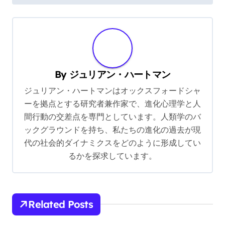
t
n
a
v
By
ジュリアン・ハートマン
i
ジュリアン・ハートマンはオックスフォードシャ
g
ーを拠点とする研究者兼作家で、進化心理学と人
a
間行動の交差点を専門としています。人類学のバ
t
ックグラウンドを持ち、私たちの進化の過去が現
i
代の社会的ダイナミクスをどのように形成してい
るかを探求しています。
o
n
Related Posts