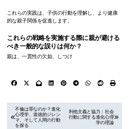
これらの実践は、子供の行動を理解し、より健康
的な親子関係を促進します。
これらの戦略を実施する際に親が避ける
べき一般的な誤りは何か？
親は、一貫性の欠如、しつけ
P
不倫は罪なのか？進化
利他主義と協力：社会
心理学、道徳的ジレン
o
行動に関する進化心理
マ、そして人間の行動
学の理論
s
を探る