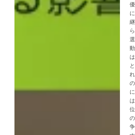
優
に
継
ら
選
動
は
と
れ
の
に
は
位
の
争