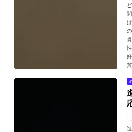
ど
間
ば
の
貫
性
好
質
進化心理学を理解することで、人間の行動を駆動する