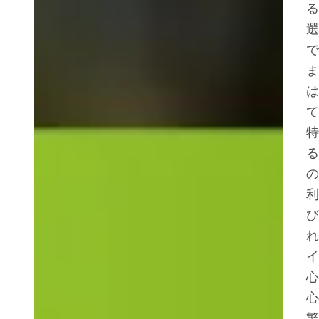
る
選
で
ま
は
て
特
る
の
利
び
れ
イ
心
心
繁