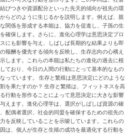
結びつきや資源配分といった先天的傾向が祖先の環
からどのように生じるかを説明します。例えば、親
な関係を形成する本能は、協力を促進し、子孫の生
を確保します。さらに、進化心理学は意思決定プロ
スにも影響を与え、しばしば長期的な結果よりも即
の報酬を優先する傾向を反映し、生存志向の心構え
示します。これらの本能は私たちの進化の過去に根
しており、今日の人間の行動にとって基本的なもの
なっています。 生存と繁殖は意思決定にどのような
割を果たすのか？ 生存と繁殖は、フィットネスを高
る行動を形作ることによって意思決定に大きな影響
与えます。進化心理学は、選択がしばしば資源の確
、配偶者選択、社会的同盟を確保するための祖先の
力を反映していることを示唆しています。これらの
因は、個人が生存と生殖の成功を最適化する行動を