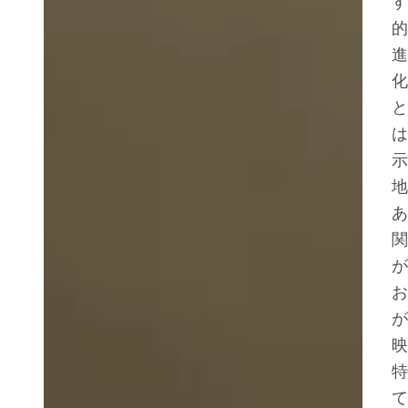
す
的
進
化
と
は
示
地
あ
関
が
お
が
映
特
て