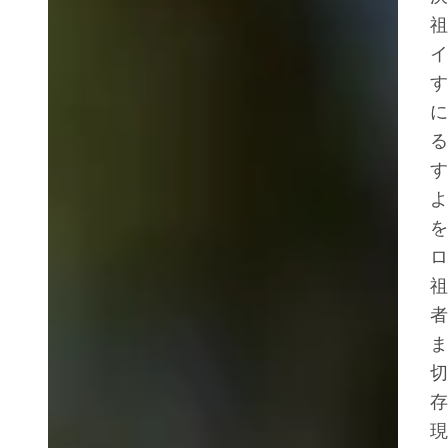
祖
イ
す
に
る
す
よ
を
ロ
祖
者
ま
切
存
現