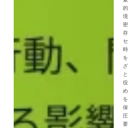
的
境
密
存
セ
時
を
ざ
と
役
め
を
保
圧
要