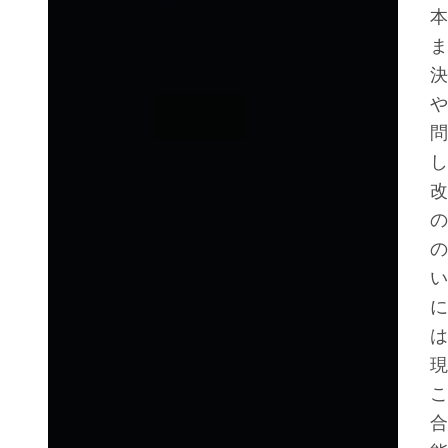
本
ま
決
や
問
し
改
の
の
い
に
は
現
こ
合