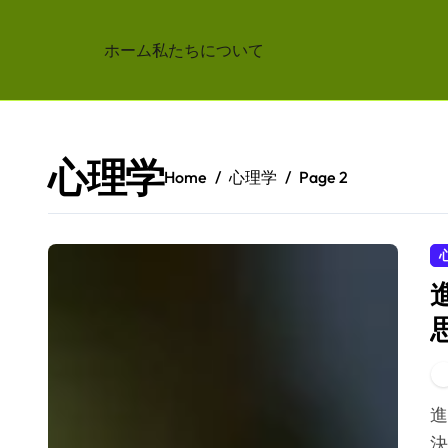
ホーム
私たちについて
Skip
to
content
心理学
Home
心理学
Page 2
進化心理学の影響を理解することで、対人関係や意思
決