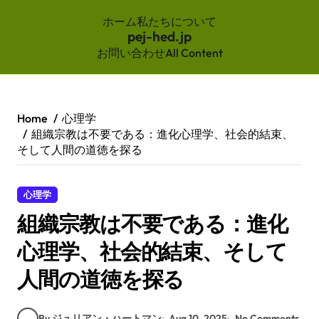
ホーム
私たちについて
pej-hed.jp
お問い合わせ
All Content
Skip
to
content
Home
心理学
組織宗教は不要である：進化心理学、社会的結束、
そして人間の道徳を探る
心理学
組織宗教は不要である：進化
心理学、社会的結束、そして
人間の道徳を探る
By ジュリアン・ハートマン
Aug 10, 2025
No Comments