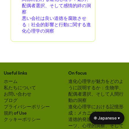
配偶者選択、そして感情的絆の洞
察
悪い会社は良い道徳を腐敗させ
る：社会的影響と行動に関する進
化心理学の洞察
Useful links
On focus
ホーム
進化心理学が魅力をどのよ
私たちについて
うに説明するか：生物学、
お問い合わせ
配偶者選択、そして人間行
ブログ
動の洞察
プライバシーポリシー
進化心理学における記憶形
規約 of Use
成：メカニズムと効果
🌐 Japanese ▾
クッキーポリシー
道徳的発達段階：進化的ル
ーツ、心理的洞察、そして