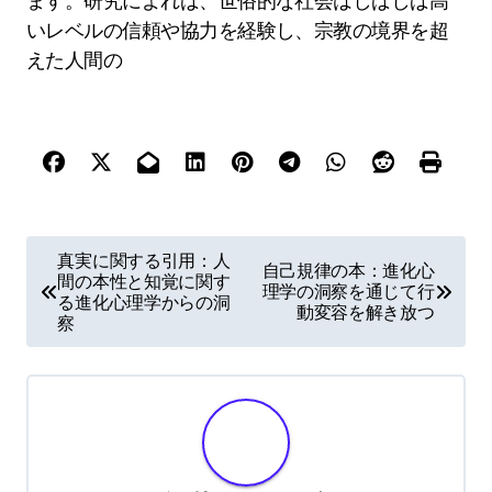
ます。研究によれば、世俗的な社会はしばしば高
いレベルの信頼や協力を経験し、宗教の境界を超
えた人間の
P
真実に関する引用：人
自己規律の本：進化心
間の本性と知覚に関す
o
理学の洞察を通じて行
る進化心理学からの洞
動変容を解き放つ
s
察
t
n
a
v