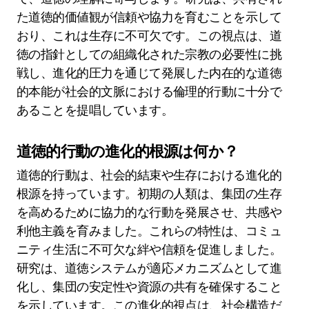
た道徳的価値観が信頼や協力を育むことを示して
おり、これは生存に不可欠です。この視点は、道
徳の指針としての組織化された宗教の必要性に挑
戦し、進化的圧力を通じて発展した内在的な道徳
的本能が社会的文脈における倫理的行動に十分で
あることを提唱しています。
道徳的行動の進化的根源は何か？
道徳的行動は、社会的結束や生存における進化的
根源を持っています。初期の人類は、集団の生存
を高めるために協力的な行動を発展させ、共感や
利他主義を育みました。これらの特性は、コミュ
ニティ生活に不可欠な絆や信頼を促進しました。
研究は、道徳システムが適応メカニズムとして進
化し、集団の安定性や資源の共有を確保すること
を示しています。この進化的視点は、社会構造だ