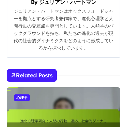
By
ジュリアン・ハートマン
i
ジュリアン・ハートマンはオックスフォードシャ
g
ーを拠点とする研究者兼作家で、進化心理学と人
a
間行動の交差点を専門としています。人類学のバ
t
ックグラウンドを持ち、私たちの進化の過去が現
i
代の社会的ダイナミクスをどのように形成してい
るかを探求しています。
o
n
Related Posts
心理学