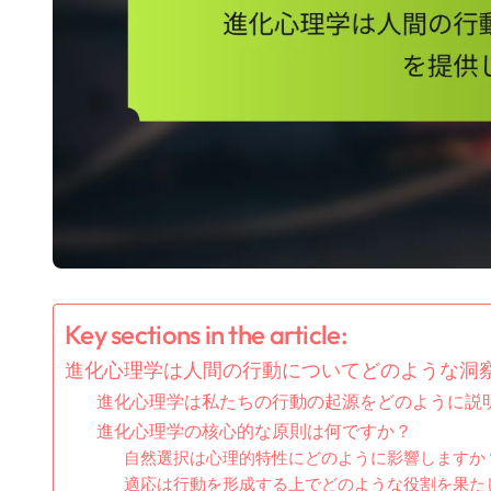
Key sections in the article:
進化心理学は人間の行動についてどのような洞
進化心理学は私たちの行動の起源をどのように説
進化心理学の核心的な原則は何ですか？
自然選択は心理的特性にどのように影響しますか
適応は行動を形成する上でどのような役割を果た