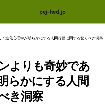
pej-hed.jp
る：進化心理学が明らかにする人間行動に関する驚くべき洞察
ンよりも奇妙であ
明らかにする人間
べき洞察