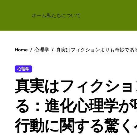
ホーム
私たちについて
Skip
to
content
Home
心理学
真実はフィクションよりも奇妙であ
心理学
真実はフィクショ
る：進化心理学が
行動に関する驚く