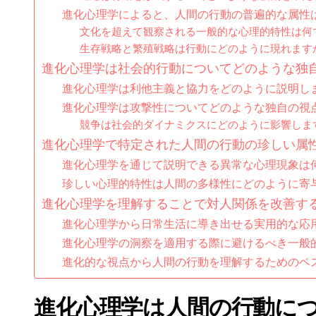
進化心理学によると、人間の行動の普遍的な属性
文化を超えて観察される一般的な心理的特性は何
生存戦略と繁殖戦略は行動にどのように現れます
進化心理学は社会的行動についてどのような独
進化心理学は利他主義と協力をどのように説明し
進化心理学は攻撃性についてどのような独自の視
競争は社会的ダイナミクスにどのように影響しま
進化心理学で特定された人間の行動の珍しい属
進化心理学を通じて説明できる異常な心理現象は
珍しい心理的特性は人間の多様性にどのように寄
進化心理学を理解することで対人関係を改善す
進化心理学から日常生活に導き出せる実用的な応
進化心理学の洞察を適用する際に避けるべき一般
進化的な視点から人間の行動を理解するためのベ
進化心理学は人間の行動に