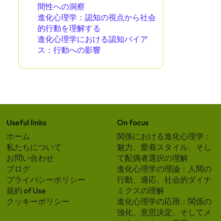
間性への洞察
進化心理学：認知の視点から社会
的行動を理解する
進化心理学における認知バイア
ス：行動への影響
Useful links
On focus
ホーム
関係における進化心理学：
私たちについて
魅力、愛着スタイル、そし
お問い合わせ
て配偶者選択の理解
ブログ
進化心理学の理論：人間の
プライバシーポリシー
行動、適応、社会的ダイナ
規約 of Use
ミクスの理解
クッキーポリシー
進化心理学の応用：関係の
強化、意思決定、そしてメ