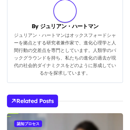
a
v
i
By
ジュリアン・ハートマン
g
ジュリアン・ハートマンはオックスフォードシャ
a
ーを拠点とする研究者兼作家で、進化心理学と人
t
間行動の交差点を専門としています。人類学のバ
ックグラウンドを持ち、私たちの進化の過去が現
i
代の社会的ダイナミクスをどのように形成してい
o
るかを探求しています。
n
Related Posts
認知プロセス