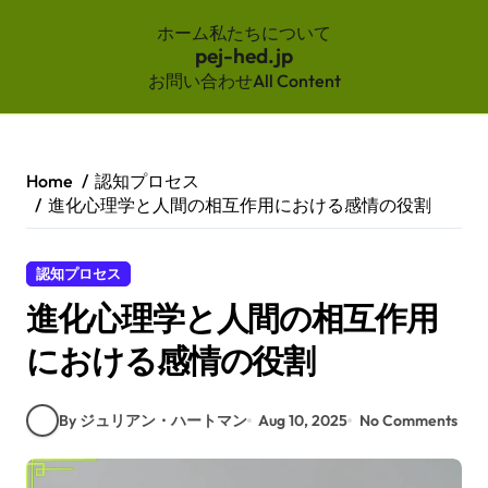
ホーム
私たちについて
pej-hed.jp
お問い合わせ
All Content
Skip
to
content
Home
認知プロセス
進化心理学と人間の相互作用における感情の役割
認知プロセス
進化心理学と人間の相互作用
における感情の役割
By ジュリアン・ハートマン
Aug 10, 2025
No Comments