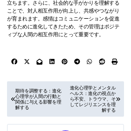
立ちます。さらに、社会的な手がかりを理解する
ことで、対人相互作用が向上し、共感やつながり
が育まれます。感情はコミュニケーションを促進
するために進化してきたため、その管理はポジテ
ィブな人間の相互作用にとって重要です。
P
進化心理学とメンタル
期待を調整する：進化
ヘルス：進化の視点か
o
心理学が人間の行動と
ら不安、トラウマ、そ
関係に与える影響を理
s
してレジリエンスを理
解する
解する
t
n