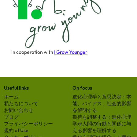
In cooperation with
I Grow Younger
Useful links
On focus
ホーム
進化心理学と意思決定：本
私たちについて
能、バイアス、社会的影響
お問い合わせ
を解明する
ブログ
期待を調整する：進化心理
プライバシーポリシー
学が人間の行動と関係に与
規約 of Use
える影響を理解する
クッキーポリシー
進化心理学の概念：人間の