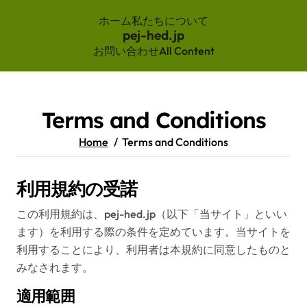
ホーム
私たちについて
pej-hed.jp
お問い合わせ
All Content
Skip
to
content
Terms and Conditions
Home
Terms and Conditions
利用規約の受諾
この利用規約は、pej-hed.jp（以下「当サイト」といい
ます）を利用する際の条件を定めています。当サイトを
利用することにより、利用者は本規約に同意したものと
みなされます。
適用範囲