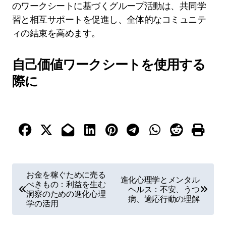
のワークシートに基づくグループ活動は、共同学
習と相互サポートを促進し、全体的なコミュニテ
ィの結束を高めます。
自己価値ワークシートを使用する
際に
P
お金を稼ぐために売る
進化心理学とメンタル
べきもの：利益を生む
o
ヘルス：不安、うつ
洞察のための進化心理
病、適応行動の理解
s
学の活用
t