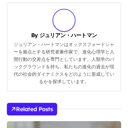
n
a
v
i
By
ジュリアン・ハートマン
g
ジュリアン・ハートマンはオックスフォードシャ
ーを拠点とする研究者兼作家で、進化心理学と人
a
間行動の交差点を専門としています。人類学のバ
t
ックグラウンドを持ち、私たちの進化の過去が現
i
代の社会的ダイナミクスをどのように形成してい
o
るかを探求しています。
n
Related Posts