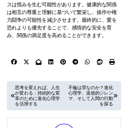
スは恨みを生む可能性があります。健康的な関係
は相互の尊重と理解に基づいて繁栄し、操作や権
力闘争の可能性を減少させます。最終的に、愛を
恐れよりも優先することで、感情的な安全を育
み、関係の満足度を高めることができます。
P
思考を変えれば、人生
不倫は罪なのか？進化
が変わる：持続的な変
心理学、道徳的ジレン
o
革のために進化心理学
マ、そして人間の行動
s
を活用する
を探る
t
n