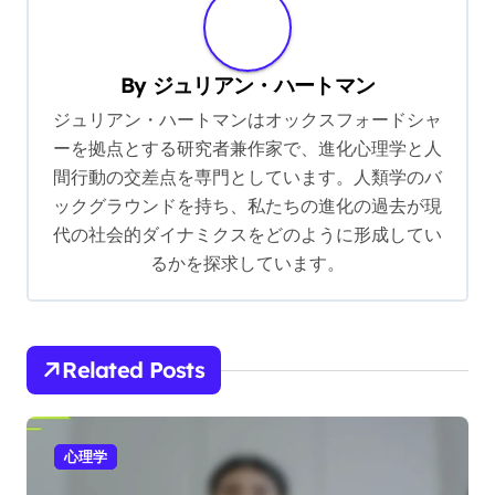
a
v
By
ジュリアン・ハートマン
i
ジュリアン・ハートマンはオックスフォードシャ
g
ーを拠点とする研究者兼作家で、進化心理学と人
a
間行動の交差点を専門としています。人類学のバ
t
ックグラウンドを持ち、私たちの進化の過去が現
i
代の社会的ダイナミクスをどのように形成してい
るかを探求しています。
o
n
Related Posts
心理学