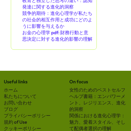
教育と独立した思考の違い：認知
発達に関する進化的洞察
競争的期待：進化心理学が私たち
の社会的相互作用と成功にどのよ
うに影響を与えるか
お金の心理学 pdf: 財務行動と意
思決定に対する進化的影響の理解
Useful links
On focus
ホーム
女性のためのベストセルフ
私たちについて
ヘルプ書籍：エンパワーメ
お問い合わせ
ント、レジリエンス、進化
ブログ
的洞察
プライバシーポリシー
関係における進化心理学：
規約 of Use
魅力、愛着スタイル、そし
クッキーポリシー
て配偶者選択の理解