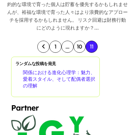
約的な環境で育った個人は貯蓄を優先するかもしれませ
んが、裕福な環境で育った人々はより浪費的なアプロー
チを採用するかもしれません。 リスク回避は財務行動
にどのように現れますか？...
P
1
…
10
11
o
s
ランダムな投稿を発見
関係における進化心理学：魅力、
t
愛着スタイル、そして配偶者選択
s
の理解
p
a
Partner
g
i
n