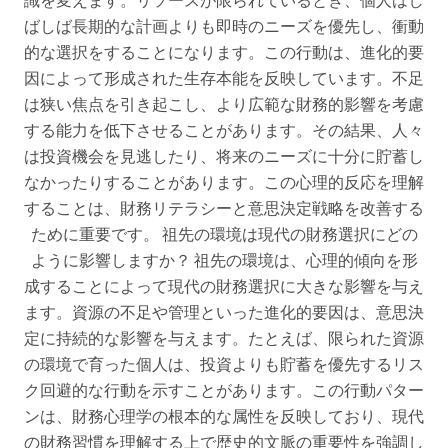
識を変えます。リソースが限られているとき、個人はし
ばしば長期的な計画よりも即時のニーズを優先し、衝動
的な選択をすることになります。この行動は、進化的要
因によって形成された生存本能を反映しています。不足
は狭い焦点を引き起こし、より広範な財務的影響を考慮
する能力を低下させることがあります。その結果、人々
は投資機会を見逃したり、将来のニーズに十分に貯蓄し
なかったりすることがあります。この心理的反応を理解
することは、財務リテラシーと意思決定戦略を改善する
ために重要です。 祖先の環境は現代の財務選択にどの
ように影響しますか？ 祖先の環境は、心理的傾向を形
成することによって現代の財務選択に大きな影響を与え
ます。資源の不足や管理といった進化的要因は、意思決
定に持続的な影響を与えます。たとえば、限られた資源
の環境で育った個人は、投資よりも貯蓄を優先するリス
ク回避的な行動を示すことがあります。この行動パター
ンは、財務心理学の根本的な属性を反映しており、現代
の財務習慣を理解する上で歴史的文脈の重要性を強調し