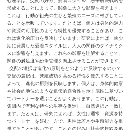
心理学は、交配の好み、愛着スタイル、紛争解決戦略を
形成することによって、関係に大きな影響を与えます。
これは、行動が祖先の生存と繁殖のニーズに根ざしてい
ることを示唆しています。たとえば、個人は身体的魅力
や資源の可用性のような特性を優先することがあり、こ
れは進化的圧力を反映しています。研究によれば、幼少
期に発展した愛着スタイルは、大人の関係のダイナミク
スに影響を与えます。これらの影響を理解することで、
関係の満足度や紛争管理を向上させることができます。
交配の選択は進化の原則をどのように反映するのか？
交配の選択は、繁殖成功を高める特性を優先することに
よって、進化の原則を反映します。個人は、身体的健康
や社会的地位のような遺伝的適合性を示す属性に基づい
てパートナーを選ぶことがよくあります。この行動は、
集団内で有利な特性の生存を促進し、自然選択と一致し
ます。たとえば、研究によれば、女性は通常、資源を持
つパートナーを好む一方で、男性は若さや生殖能力を重
視することが多いです。これらの好みは社会的規範を形