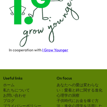
a
t
i
o
n
In cooperation with
I Grow Younger
Useful links
On focus
ホーム
あなたへの愛は変わらな
私たちについて
い：愛着と絆に関する進化
お問い合わせ
心理学の洞察
ブログ
子供時代にお金を稼ぐ方
プライバシーポリシー
法：進化心理学を活用した