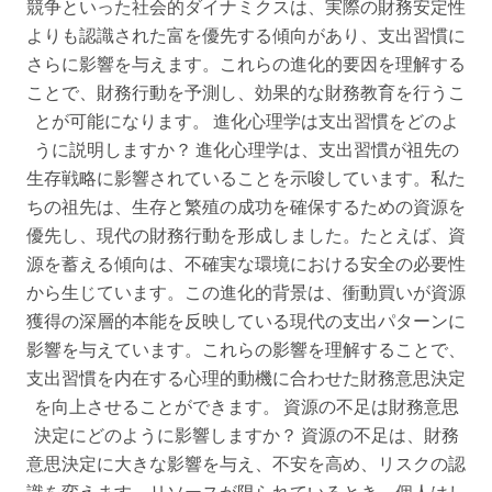
競争といった社会的ダイナミクスは、実際の財務安定性
よりも認識された富を優先する傾向があり、支出習慣に
さらに影響を与えます。これらの進化的要因を理解する
ことで、財務行動を予測し、効果的な財務教育を行うこ
とが可能になります。 進化心理学は支出習慣をどのよ
うに説明しますか？ 進化心理学は、支出習慣が祖先の
生存戦略に影響されていることを示唆しています。私た
ちの祖先は、生存と繁殖の成功を確保するための資源を
優先し、現代の財務行動を形成しました。たとえば、資
源を蓄える傾向は、不確実な環境における安全の必要性
から生じています。この進化的背景は、衝動買いが資源
獲得の深層的本能を反映している現代の支出パターンに
影響を与えています。これらの影響を理解することで、
支出習慣を内在する心理的動機に合わせた財務意思決定
を向上させることができます。 資源の不足は財務意思
決定にどのように影響しますか？ 資源の不足は、財務
意思決定に大きな影響を与え、不安を高め、リスクの認